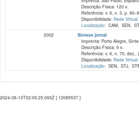
Imprenta: São Paulo, Esplana
Descrição Física: 120 v.
Referência: v. 6, n. 3, p. 90–
Disponibilidade:
Rede Virtual
Localização:
CAM
,
SEN
,
S
2002
Síntese jornal
Imprenta: Porto Alegre, Sínte
Descrição Física: 9 v.
Referência: v. 6, n. 70, dez.,
Disponibilidade:
Rede Virtual
Localização:
SEN
,
STJ
,
ST
2024-08-13T02:05:25.000Z [ 12085537 ]