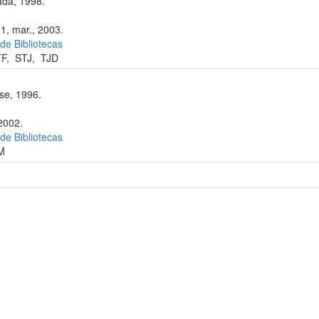
da, 1998.
91, mar., 2003.
 de Bibliotecas
TF
,
STJ
,
TJD
se, 1996.
 2002.
 de Bibliotecas
M