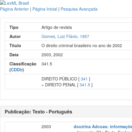
Página Anterior
|
Página Inicial
|
Pesquisa Avançada
Tipo
Artigo de revista
Autor
Gomes, Luiz Flávio, 1957
Título
O direito criminal brasileiro no ano de 2002
Data
2003, 2002
Classificação
341.5
(
CDDir
)
DIREITO PÚBLICO [
341
]
» DIREITO PENAL [
341.5
]
Publicação: Texto - Português
2003
doutrina Adcoas: informações