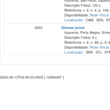
Imprenta: São Paulo, Esplana
Descrição Física: 120 v.
Referência: v. 6, n. 4, p. 106–
Disponibilidade:
Rede Virtual
Localização:
CAM
,
SEN
,
S
2002
Síntese jornal
Imprenta: Porto Alegre, Sínte
Descrição Física: 9 v.
Referência: v. 6, n. 69, p. 3–4
Disponibilidade:
Rede Virtual
Localização:
SEN
,
STJ
,
ST
2024-08-13T02:05:03.000Z [ 12084497 ]