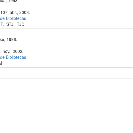
da, 1998.
107, abr., 2003.
 de Bibliotecas
TF
,
STJ
,
TJD
se, 1996.
, nov., 2002.
 de Bibliotecas
M