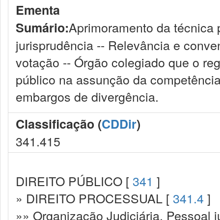
Ementa
Aprimoramento da técnica 
Sumário:
jurisprudência -- Relevância e conven
votação -- Órgão colegiado que o regi
público na assunção da competência -
embargos de divergência.
Classificação (
CDDir
)
341.415
DIREITO PÚBLICO [
341
]
» DIREITO PROCESSUAL [
341.4
]
»» Organização Judiciária. Pessoal ju