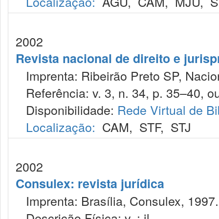
Localização:
AGU
,
CAM
,
MJU
,
S
2002
Revista nacional de direito e juris
Imprenta: Ribeirão Preto SP, Nacion
Referência: v. 3, n. 34, p. 35–40, ou
Disponibilidade:
Rede Virtual de Bi
Localização:
CAM
,
STF
,
STJ
2002
Consulex: revista jurídica
Imprenta: Brasília, Consulex, 1997.
Descrição Física: v. : il.