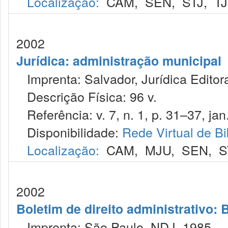
Localização:
CAM
,
SEN
,
STJ
,
T
2002
Jurídica: administração municipal
Imprenta: Salvador, Jurídica Editor
Descrição Física: 96 v.
Referência: v. 7, n. 1, p. 31–37, jan
Disponibilidade:
Rede Virtual de Bi
Localização:
CAM
,
MJU
,
SEN
,
S
2002
Boletim de direito administrativo: B
Imprenta: São Paulo, NDJ, 1985.