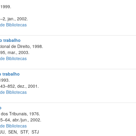
 1999.
–2, jan., 2002.
 de Bibliotecas
do trabalho
onal de Direito, 1998.
–95, mar., 2003.
 de Bibliotecas
o trabalho
1993.
843–852, dez., 2001.
 de Bibliotecas
o
dos Tribunais, 1976.
5–64, abr./jun., 2002.
 de Bibliotecas
JU
,
SEN
,
STF
,
STJ