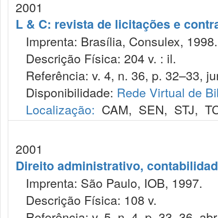
2001
L & C: revista de licitações e contr
Imprenta: Brasília, Consulex, 1998.
Descrição Física: 204 v. : il.
Referência: v. 4, n. 36, p. 32–33, ju
Disponibilidade:
Rede Virtual de Bi
Localização:
CAM
,
SEN
,
STJ
,
T
2001
Direito administrativo, contabilida
Imprenta: São Paulo, IOB, 1997.
Descrição Física: 108 v.
Referência: v. 5, n. 4, p. 33–36, abr