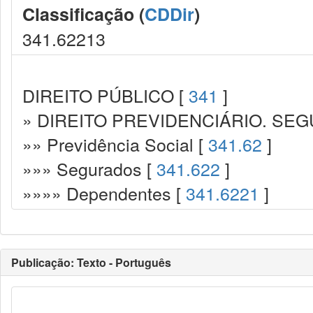
Classificação (
CDDir
)
341.62213
DIREITO PÚBLICO [
341
]
» DIREITO PREVIDENCIÁRIO. SEG
»» Previdência Social [
341.62
]
»»» Segurados [
341.622
]
»»»» Dependentes [
341.6221
]
Publicação: Texto - Português