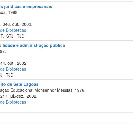
 jurídicas e empresariais
da, 1998.
6–346, out., 2002.
 de Bibliotecas
TF
,
STJ
,
TJD
abilidade e administração pública
97.
44, out., 2002.
 de Bibliotecas
TJ
,
TJD
eito de Sete Lagoas
ação Educacional Monsenhor Messias, 1976.
217, jul./dez., 2002.
 de Bibliotecas