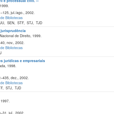
l e processual civil. --
 1999.
–125, jul./ago., 2002.
 de Bibliotecas
JU
,
SEN
,
STF
,
STJ
,
TJD
 jurisprudência
acional de Direito, 1999.
–40, nov., 2002.
 de Bibliotecas
J
s jurídicas e empresariais
ada, 1998.
2–435, dez., 2002.
 de Bibliotecas
TF
,
STJ
,
TJD
 1997.
–31, jul., 2002.