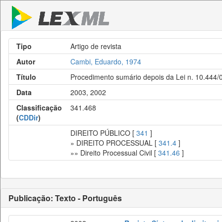
Tipo
Artigo de revista
Autor
Cambi, Eduardo, 1974
Título
Procedimento sumário depois da Lei n. 10.444/
Data
2003, 2002
Classificação
341.468
(
CDDir
)
DIREITO PÚBLICO [
341
]
» DIREITO PROCESSUAL [
341.4
]
»» Direito Processual Civil [
341.46
]
Publicação: Texto - Português