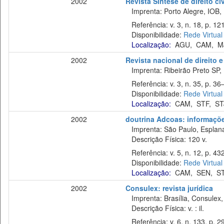
2002
Revista Síntese de direito civi
Imprenta: Porto Alegre, IOB,
Referência: v. 3, n. 18, p. 121
Disponibilidade:
Rede Virtual
Localização:
AGU
,
CAM
,
M
2002
Revista nacional de direito e
Imprenta: Ribeirão Preto SP, N
Referência: v. 3, n. 35, p. 36
Disponibilidade:
Rede Virtual
Localização:
CAM
,
STF
,
ST
2002
doutrina Adcoas: informaçõe
Imprenta: São Paulo, Esplan
Descrição Física: 120 v.
Referência: v. 5, n. 12, p. 43
Disponibilidade:
Rede Virtual
Localização:
CAM
,
SEN
,
S
2002
Consulex: revista jurídica
Imprenta: Brasília, Consulex,
Descrição Física: v. : il.
Referência: v. 6, n. 133, p. 29