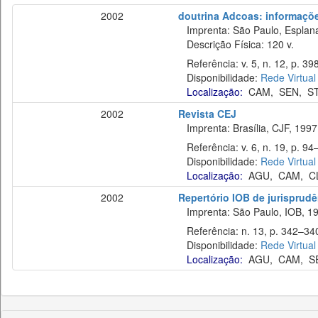
2002
doutrina Adcoas: informaçõe
Imprenta: São Paulo, Esplan
Descrição Física: 120 v.
Referência: v. 5, n. 12, p. 39
Disponibilidade:
Rede Virtual
Localização:
CAM
,
SEN
,
S
2002
Revista CEJ
Imprenta: Brasília, CJF, 1997
Referência: v. 6, n. 19, p. 94–
Disponibilidade:
Rede Virtual
Localização:
AGU
,
CAM
,
C
2002
Repertório IOB de jurisprudên
Imprenta: São Paulo, IOB, 19
Referência: n. 13, p. 342–340, 
Disponibilidade:
Rede Virtual
Localização:
AGU
,
CAM
,
S