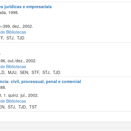
s jurídicas e empresariais
ada, 1998.
8–399, dez., 2002.
 de Bibliotecas
TF
,
STJ
,
TJD
.
96, out./dez., 2002.
 de Bibliotecas
LD
,
MJU
,
SEN
,
STF
,
STJ
,
TJD
cia: civil, processual, penal e comercial
88.
1. quinz. jul., 2002.
 de Bibliotecas
EN
,
STJ
,
TJD
,
TST