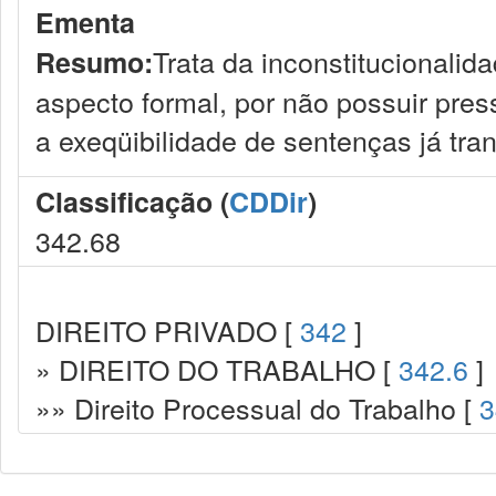
Ementa
Trata da inconstitucionalid
Resumo:
aspecto formal, por não possuir press
a exeqüibilidade de sentenças já tra
Classificação (
CDDir
)
342.68
DIREITO PRIVADO [
342
]
» DIREITO DO TRABALHO [
342.6
]
»» Direito Processual do Trabalho [
3