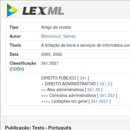
Tipo
Artigo de revista
Autor
Bittencourt, Sidney
Título
A licitação de bens e serviços de informática c
Data
2003, 2002
Classificação
341.3527
(
CDDir
)
DIREITO PÚBLICO [
341
]
» DIREITO ADMINISTRATIVO [
341.3
]
»» Atos administrativos [
341.35
]
»»» Contratos administrativos [
341.352
]
»»»» Licitações em geral [
341.3527
]
Publicação: Texto - Português