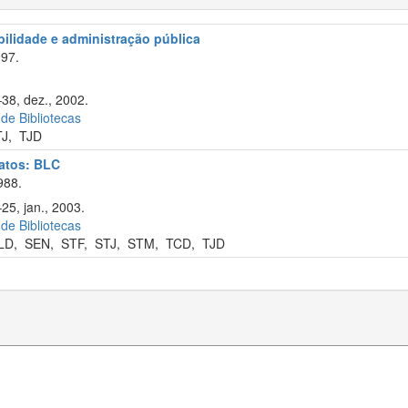
abilidade e administração pública
97.
–38, dez., 2002.
 de Bibliotecas
TJ
,
TJD
ratos: BLC
988.
25, jan., 2003.
 de Bibliotecas
LD
,
SEN
,
STF
,
STJ
,
STM
,
TCD
,
TJD