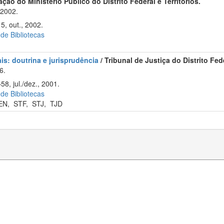
ção do Ministério Público do Distrito Federal e Territórios.
 2002.
5, out., 2002.
 de Bibliotecas
is: doutrina e jurisprudência
/ Tribunal de Justiça do Distrito Fed
6.
58, jul./dez., 2001.
 de Bibliotecas
EN
,
STF
,
STJ
,
TJD