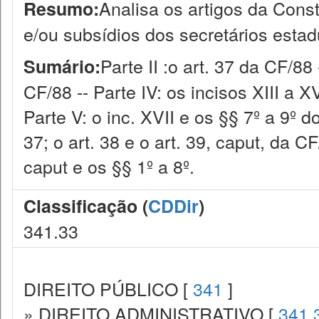
Analisa os artigos da Cons
Resumo:
e/ou subsídios dos secretários estad
Parte II :o art. 37 da CF/88 -
Sumário:
CF/88 -- Parte IV: os incisos XIII a X
Parte V: o inc. XVII e os §§ 7º a 9º do
37; o art. 38 e o art. 39, caput, da CF
caput e os §§ 1º a 8º.
Classificação (
CDDir
)
341.33
DIREITO PÚBLICO [
341
]
» DIREITO ADMINISTRATIVO [
341.