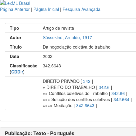
Página Anterior
|
Página Inicial
|
Pesquisa Avançada
Tipo
Artigo de revista
Autor
Süssekind, Arnaldo, 1917
Título
Da negociação coletiva de trabalho
Data
2002
Classificação
342.6643
(
CDDir
)
DIREITO PRIVADO [
342
]
» DIREITO DO TRABALHO [
342.6
]
»» Conflitos coletivos do Trabalho [
342.66
]
»»» Solução dos conflitos coletivos [
342.664
]
»»»» Mediação [
342.6643
]
Publicação: Texto - Português