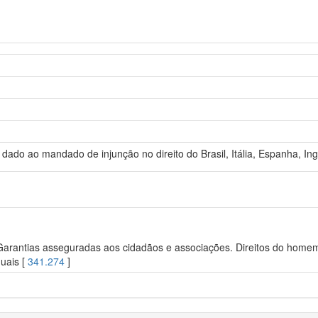
ado ao mandado de injunção no direito do Brasil, Itália, Espanha, In
 Garantias asseguradas aos cidadãos e associações. Direitos do homem.
duais [
341.274
]