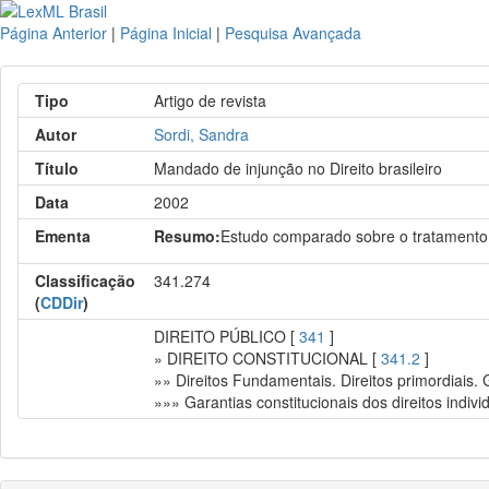
Página Anterior
|
Página Inicial
|
Pesquisa Avançada
Tipo
Artigo de revista
Autor
Sordi, Sandra
Título
Mandado de injunção no Direito brasileiro
Data
2002
Ementa
Resumo:
Estudo comparado sobre o tratamento d
Classificação
341.274
(
CDDir
)
DIREITO PÚBLICO [
341
]
» DIREITO CONSTITUCIONAL [
341.2
]
»» Direitos Fundamentais. Direitos primordiais.
»»» Garantias constitucionais dos direitos indivi