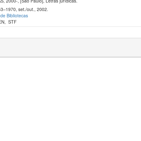
2000-, [São Paulo], Letras jurídicas.
53–1970, set./out., 2002.
 de Bibliotecas
EN
,
STF