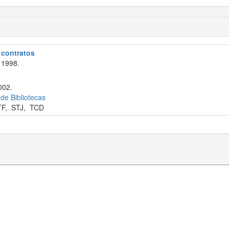
e contratos
 1998.
002.
 de Bibliotecas
TF
,
STJ
,
TCD