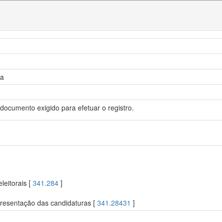
ra
 documento exigido para efetuar o registro.
leitorais [
341.284
]
resentação das candidaturas [
341.28431
]