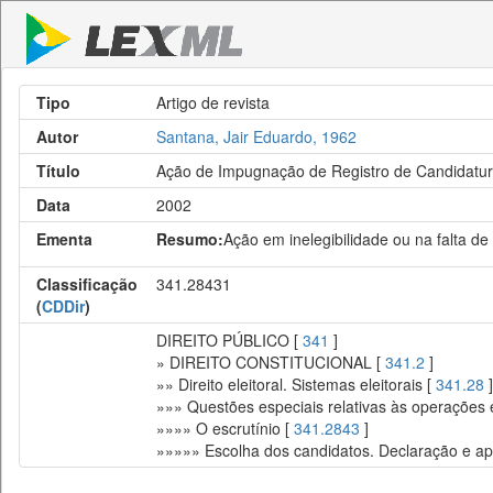
Tipo
Artigo de revista
Autor
Santana, Jair Eduardo, 1962
Título
Ação de Impugnação de Registro de Candidatu
Data
2002
Ementa
Resumo:
Ação em inelegibilidade ou na falta de
Classificação
341.28431
(
CDDir
)
DIREITO PÚBLICO [
341
]
» DIREITO CONSTITUCIONAL [
341.2
]
»» Direito eleitoral. Sistemas eleitorais [
341.28
]
»»» Questões especiais relativas às operações e
»»»» O escrutínio [
341.2843
]
»»»»» Escolha dos candidatos. Declaração e ap