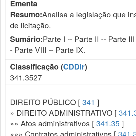
Ementa
Analisa a legislação que i
Resumo:
de licitação.
Parte I -- Parte II -- Parte II
Sumário:
- Parte VIII -- Parte IX.
Classificação (
CDDir
)
341.3527
DIREITO PÚBLICO [
341
]
» DIREITO ADMINISTRATIVO [
341.
»» Atos administrativos [
341.35
]
»»» Contratos administrativos [
341.