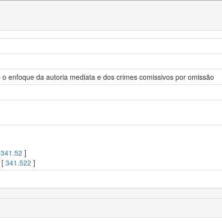
b o enfoque da autoria mediata e dos crimes comissivos por omissão
[
341.52
]
 [
341.522
]