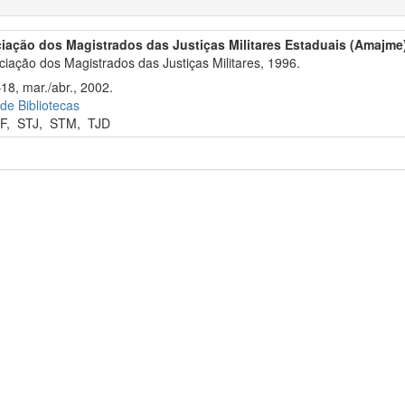
iação dos Magistrados das Justiças Militares Estaduais (Amajme
iação dos Magistrados das Justiças Militares, 1996.
18, mar./abr., 2002.
 de Bibliotecas
F
,
STJ
,
STM
,
TJD