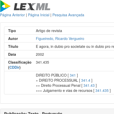
Página Anterior
|
Página Inicial
|
Pesquisa Avançada
Tipo
Artigo de revista
Autor
Figueiredo, Ricardo Vergueiro
Título
E agora, in dubio pro societate ou in dubio pro 
Data
2002
Classificação
341.435
(
CDDir
)
DIREITO PÚBLICO [
341
]
» DIREITO PROCESSUAL [
341.4
]
»» Direito Processual Penal [
341.43
]
»»» Julgamento e vias de recursos [
341.435
]
Publicação: Texto - Português