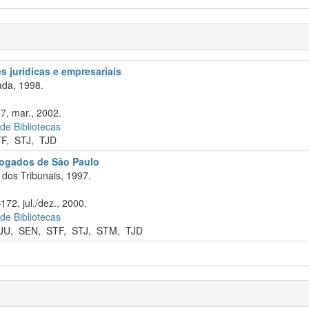
 jurídicas e empresariais
da, 1998.
77, mar., 2002.
 de Bibliotecas
TF
,
STJ
,
TJD
vogados de São Paulo
dos Tribunais, 1997.
172, jul./dez., 2000.
 de Bibliotecas
JU
,
SEN
,
STF
,
STJ
,
STM
,
TJD