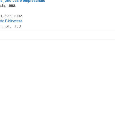
 jurídicas e empresariais
da, 1998.
81, mar., 2002.
 de Bibliotecas
TF
,
STJ
,
TJD