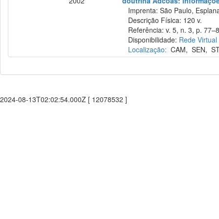
2002
doutrina Adcoas: informações
Imprenta: São Paulo, Esplana
Descrição Física: 120 v.
Referência: v. 5, n. 3, p. 77–
Disponibilidade:
Rede Virtual
Localização:
CAM
,
SEN
,
S
2024-08-13T02:02:54.000Z [ 12078532 ]