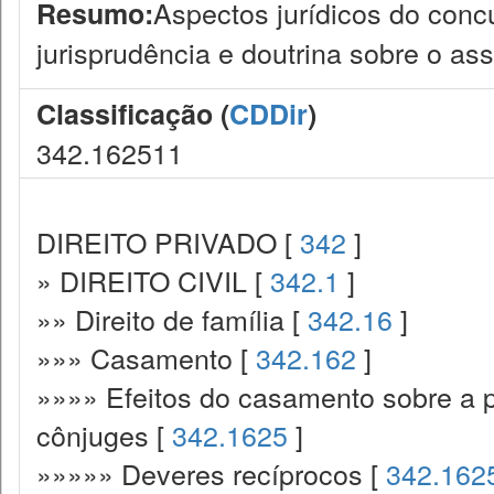
Aspectos jurídicos do conc
Resumo:
jurisprudência e doutrina sobre o ass
Classificação (
CDDir
)
342.162511
DIREITO PRIVADO [
342
]
» DIREITO CIVIL [
342.1
]
»» Direito de família [
342.16
]
»»» Casamento [
342.162
]
»»»» Efeitos do casamento sobre a p
cônjuges [
342.1625
]
»»»»» Deveres recíprocos [
342.162