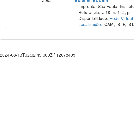
2002
Boletim IBCCrim
Imprenta: São Paulo, Instituto
Referência: v. 10, n. 112, p. 
Disponibilidade:
Rede Virtual
Localização:
CAM
,
STF
,
ST
2024-08-13T02:02:49.000Z [ 12078405 ]