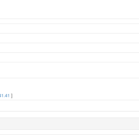
41.41
]