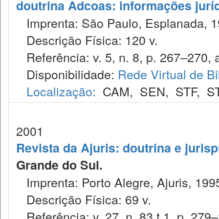
doutrina Adcoas: informações jurí
Imprenta: São Paulo, Esplanada, 1
Descrição Física: 120 v.
Referência: v. 5, n. 8, p. 267–270, 
Disponibilidade:
Rede Virtual de Bi
Localização:
CAM
,
SEN
,
STF
,
S
2001
Revista da Ajuris: doutrina e juris
Grande do Sul.
Imprenta: Porto Alegre, Ajuris, 199
Descrição Física: 69 v.
Referência: v. 27, n. 83 t.1, p. 279–