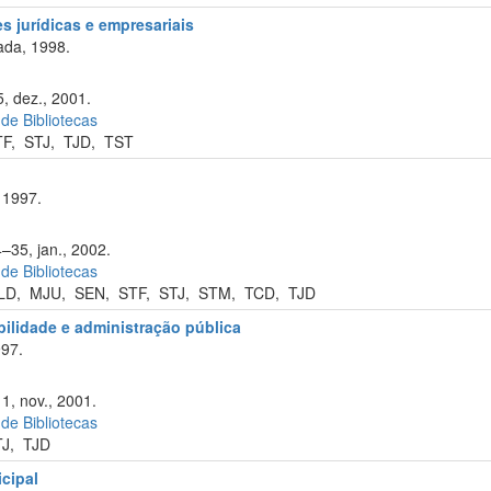
s jurídicas e empresariais
ada, 1998.
, dez., 2001.
 de Bibliotecas
TF
,
STJ
,
TJD
,
TST
 1997.
–35, jan., 2002.
 de Bibliotecas
LD
,
MJU
,
SEN
,
STF
,
STJ
,
STM
,
TCD
,
TJD
abilidade e administração pública
97.
1, nov., 2001.
 de Bibliotecas
TJ
,
TJD
cipal