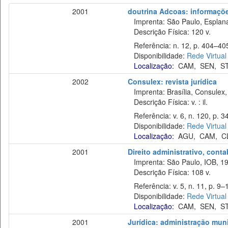
2001
doutrina Adcoas: informaçõe
Imprenta: São Paulo, Esplan
Descrição Física: 120 v.
Referência: n. 12, p. 404–405
Disponibilidade:
Rede Virtual
Localização:
CAM
,
SEN
,
S
2002
Consulex: revista jurídica
Imprenta: Brasília, Consulex,
Descrição Física: v. : il.
Referência: v. 6, n. 120, p. 34
Disponibilidade:
Rede Virtual
Localização:
AGU
,
CAM
,
C
2001
Direito administrativo, cont
Imprenta: São Paulo, IOB, 19
Descrição Física: 108 v.
Referência: v. 5, n. 11, p. 9–1
Disponibilidade:
Rede Virtual
Localização:
CAM
,
SEN
,
S
2001
Jurídica: administração muni