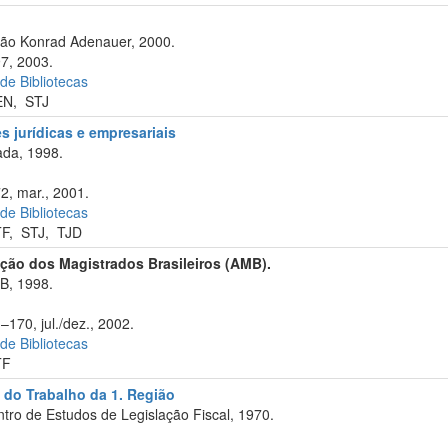
ão Konrad Adenauer, 2000.
97, 2003.
 de Bibliotecas
EN
,
STJ
 jurídicas e empresariais
da, 1998.
72, mar., 2001.
 de Bibliotecas
TF
,
STJ
,
TJD
ção dos Magistrados Brasileiros (AMB).
B, 1998.
–170, jul./dez., 2002.
 de Bibliotecas
TF
 do Trabalho da 1. Região
tro de Estudos de Legislação Fiscal, 1970.