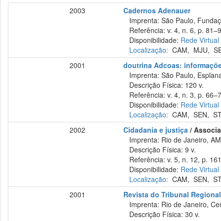
2003
Cadernos Adenauer
Imprenta: São Paulo, Fundaç
Referência: v. 4, n. 6, p. 81–
Disponibilidade:
Rede Virtual
Localização:
CAM
,
MJU
,
S
2001
doutrina Adcoas: informações
Imprenta: São Paulo, Esplana
Descrição Física: 120 v.
Referência: v. 4, n. 3, p. 66–
Disponibilidade:
Rede Virtual
Localização:
CAM
,
SEN
,
S
2002
Cidadania e justiça
/ Associa
Imprenta: Rio de Janeiro, AM
Descrição Física: 9 v.
Referência: v. 5, n. 12, p. 161
Disponibilidade:
Rede Virtual
Localização:
CAM
,
SEN
,
S
2001
Revista do Tribunal Regional
Imprenta: Rio de Janeiro, Cen
Descrição Física: 30 v.