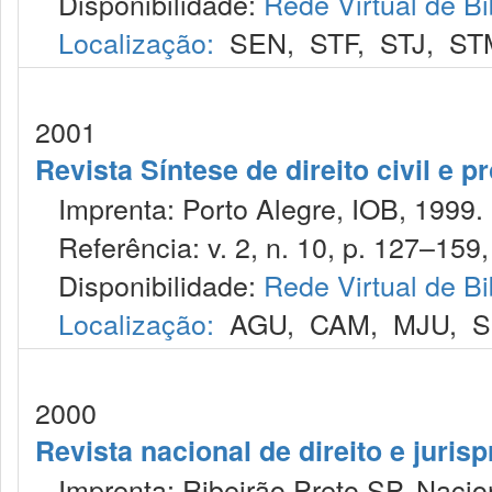
Disponibilidade:
Rede Virtual de Bi
Localização:
SEN
,
STF
,
STJ
,
ST
2001
Revista Síntese de direito civil e pr
Imprenta: Porto Alegre, IOB, 1999.
Referência: v. 2, n. 10, p. 127–159, 
Disponibilidade:
Rede Virtual de Bi
Localização:
AGU
,
CAM
,
MJU
,
S
2000
Revista nacional de direito e juris
Imprenta: Ribeirão Preto SP, Nacion