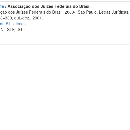
ufe
/ Associação dos Juízes Federais do Brasil.
o dos Juízes Federais do Brasil, 2000-, São Paulo, Letras Jurídicas.
23–330, out./dez., 2001.
 de Bibliotecas
EN
,
STF
,
STJ