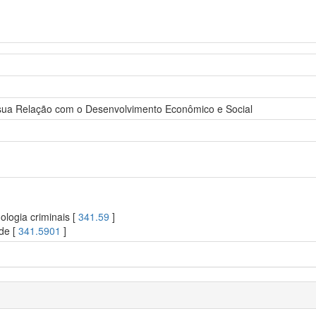
 sua Relação com o Desenvolvimento Econômico e Social
ologia criminais [
341.59
]
ade [
341.5901
]