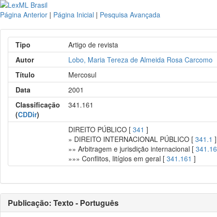
Página Anterior
|
Página Inicial
|
Pesquisa Avançada
Tipo
Artigo de revista
Autor
Lobo, Maria Tereza de Almeida Rosa Carcomo
Título
Mercosul
Data
2001
Classificação
341.161
(
CDDir
)
DIREITO PÚBLICO [
341
]
» DIREITO INTERNACIONAL PÚBLICO [
341.1
]
»» Arbitragem e jurisdição internacional [
341.1
»»» Conflitos, litígios em geral [
341.161
]
Publicação: Texto - Português