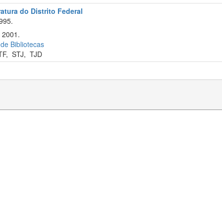
atura do Distrito Federal
995.
 2001.
 de Bibliotecas
TF
,
STJ
,
TJD