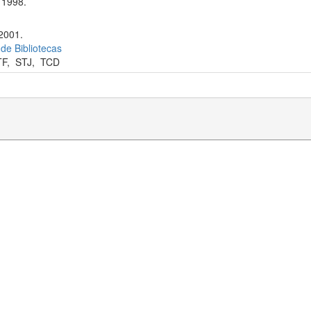
 1998.
 2001.
 de Bibliotecas
TF
,
STJ
,
TCD