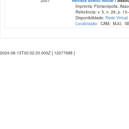
2001
Revista direito militar
/ Assoc
Imprenta: Florianópolis, Assoc
Referência: v. 5, n. 29, p. 13–
Disponibilidade:
Rede Virtual
Localização:
CAM
,
MJU
,
S
2024-08-13T02:02:33.000Z [ 12077688 ]