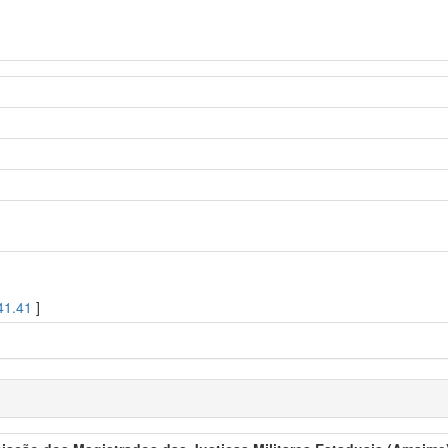
41.41
]