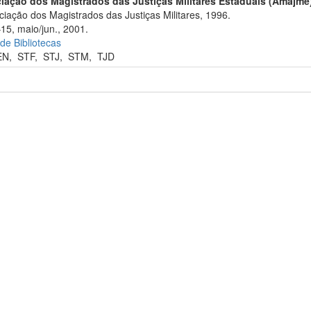
iação dos Magistrados das Justiças Militares Estaduais (Amajme
iação dos Magistrados das Justiças Militares, 1996.
15, maio/jun., 2001.
 de Bibliotecas
EN
,
STF
,
STJ
,
STM
,
TJD