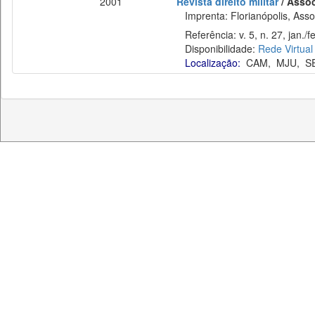
2001
Revista direito militar
/ Assoc
Imprenta: Florianópolis, Assoc
Referência: v. 5, n. 27, jan./fe
Disponibilidade:
Rede Virtual
Localização:
CAM
,
MJU
,
S