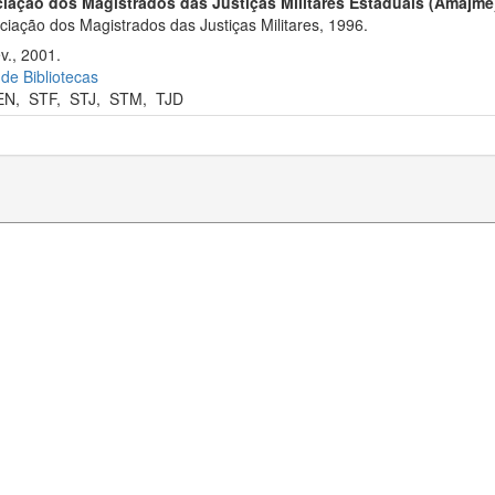
iação dos Magistrados das Justiças Militares Estaduais (Amajme
iação dos Magistrados das Justiças Militares, 1996.
v., 2001.
 de Bibliotecas
EN
,
STF
,
STJ
,
STM
,
TJD