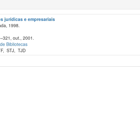
 jurídicas e empresariais
da, 1998.
9–321, out., 2001.
 de Bibliotecas
TF
,
STJ
,
TJD