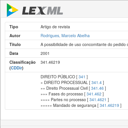
Tipo
Artigo de revista
Autor
Rodrigues, Marcelo Abelha
Título
A possibilidade de uso concomitante do pedido
Data
2001
Classificação
341.46219
(
CDDir
)
DIREITO PÚBLICO [
341
]
» DIREITO PROCESSUAL [
341.4
]
»» Direito Processual Civil [
341.46
]
»»» Fases do processo [
341.462
]
»»»» Partes no processo [
341.4621
]
»»»»» Mandado de segurança [
341.46219
]