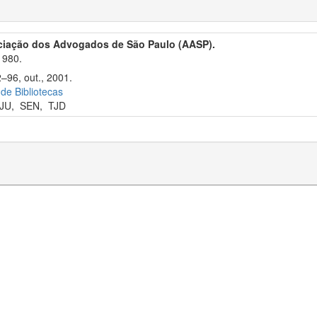
ciação dos Advogados de São Paulo (AASP).
1980.
2–96, out., 2001.
 de Bibliotecas
JU
,
SEN
,
TJD