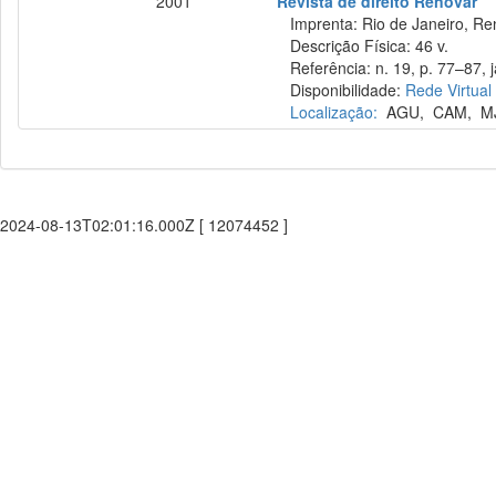
2001
Revista de direito Renovar
Imprenta: Rio de Janeiro, Re
Descrição Física: 46 v.
Referência: n. 19, p. 77–87, j
Disponibilidade:
Rede Virtual
Localização:
AGU
,
CAM
,
M
2024-08-13T02:01:16.000Z [ 12074452 ]