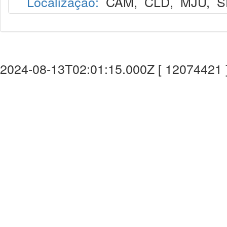
Localização:
CAM
,
CLD
,
MJU
,
S
2024-08-13T02:01:15.000Z [ 12074421 