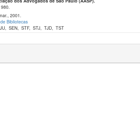
ciação dos Advogados de São Paulo (AASP).
1980.
mar., 2001.
 de Bibliotecas
JU
,
SEN
,
STF
,
STJ
,
TJD
,
TST