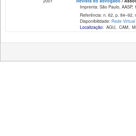
2001
Revista do advogado
/ Asso
Imprenta: São Paulo, AASP, 
Referência: n. 62, p. 84–92, 
Disponibilidade:
Rede Virtual
Localização:
AGU
,
CAM
,
M