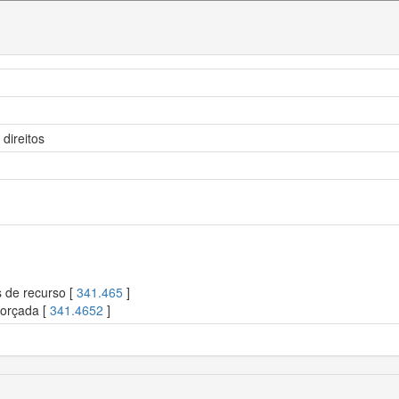
direitos
s de recurso [
341.465
]
forçada [
341.4652
]