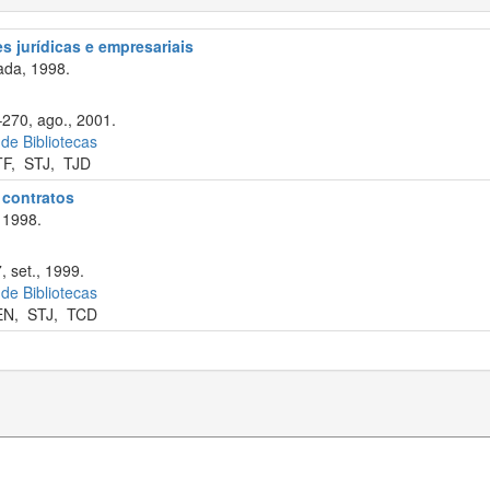
s jurídicas e empresariais
ada, 1998.
–270, ago., 2001.
 de Bibliotecas
TF
,
STJ
,
TJD
e contratos
 1998.
, set., 1999.
 de Bibliotecas
EN
,
STJ
,
TCD