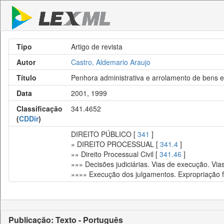
Tipo
Artigo de revista
Autor
Castro, Aldemario Araujo
Título
Penhora administrativa e arrolamento de bens e 
Data
2001, 1999
Classificação
341.4652
(
CDDir
)
DIREITO PÚBLICO [
341
]
» DIREITO PROCESSUAL [
341.4
]
»» Direito Processual Civil [
341.46
]
»»» Decisões judiciárias. Vias de execução. Via
»»»» Execução dos julgamentos. Expropriação 
Publicação: Texto - Português