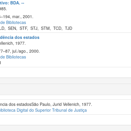
tivo: BDA. --
985.
8–194, mar., 2001.
 de Bibliotecas
LD
,
SEN
,
STF
,
STJ
,
STM
,
TCD
,
TJD
rudência dos estados
llenich, 1977.
7–87, jul./ago., 2000.
 de Bibliotecas
J
ência dos estadosSão Paulo, Jurid Vellenich, 1977.
iblioteca Digital do Superior Tribunal de Justiça