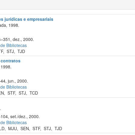
s jurídicas e empresariais
ada, 1998.
6–351, dez., 2000.
 de Bibliotecas
TF
,
STJ
,
TJD
e contratos
 1998.
44, jun., 2000.
 de Bibliotecas
EN
,
STF
,
STJ
,
TCD
.
104, set./dez., 2000.
 de Bibliotecas
LD
,
MJU
,
SEN
,
STF
,
STJ
,
TJD