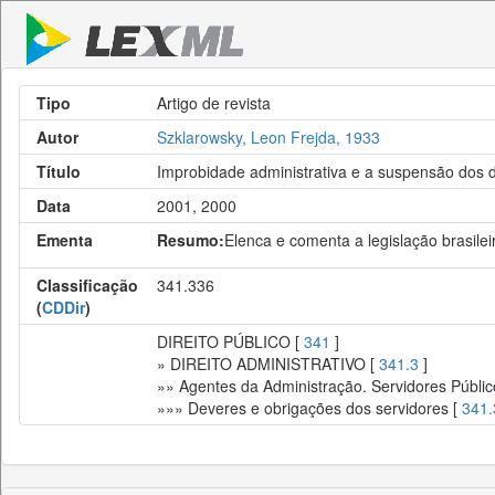
Tipo
Artigo de revista
Autor
Szklarowsky, Leon Frejda, 1933
Título
Improbidade administrativa e a suspensão dos di
Data
2001, 2000
Ementa
Resumo:
Elenca e comenta a legislação brasileir
Classificação
341.336
(
CDDir
)
DIREITO PÚBLICO [
341
]
» DIREITO ADMINISTRATIVO [
341.3
]
»» Agentes da Administração. Servidores Públic
»»» Deveres e obrigações dos servidores [
341.