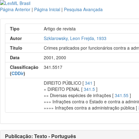
Página Anterior
|
Página Inicial
|
Pesquisa Avançada
Tipo
Artigo de revista
Autor
Szklarowsky, Leon Frejda, 1933
Título
Crimes praticados por funcionários contra a adm
Data
2001, 2000
Classificação
341.5517
(
CDDir
)
DIREITO PÚBLICO [
341
]
» DIREITO PENAL [
341.5
]
»» Diversas espécies de infrações [
341.55
]
»»» Infrações contra o Estado e contra a admini
»»»» Infrações contra a administração pública [
Publicação: Texto - Português