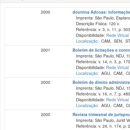
2000
doutrina Adcoas: informações
Imprenta: São Paulo, Esplana
Descrição Física: 120 v.
Referência: v. 3, n. 11, p. 30
Disponibilidade:
Rede Virtual
Localização:
CAM
,
SEN
,
S
2001
Boletim de licitações e cont
Imprenta: São Paulo, NDJ, 1
Referência: v. 14, n. 3, p. 17
Disponibilidade:
Rede Virtual
Localização:
AGU
,
CAM
,
C
2000
Boletim de direito administra
Imprenta: São Paulo, NDJ, 1
Referência: v. 16, n. 7, p. 480
Disponibilidade:
Rede Virtual
Localização:
AGU
,
CAM
,
C
2000
Revista trimestral de jurisp
Imprenta: São Paulo, Jurid Ve
Referência: v. 24, n. 174, p. 2