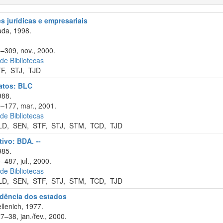
 jurídicas e empresariais
da, 1998.
3–309, nov., 2000.
 de Bibliotecas
TF
,
STJ
,
TJD
ratos: BLC
988.
0–177, mar., 2001.
 de Bibliotecas
LD
,
SEN
,
STF
,
STJ
,
STM
,
TCD
,
TJD
tivo: BDA. --
985.
–487, jul., 2000.
 de Bibliotecas
LD
,
SEN
,
STF
,
STJ
,
STM
,
TCD
,
TJD
rudência dos estados
llenich, 1977.
7–38, jan./fev., 2000.