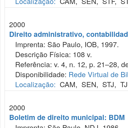
Localização:
CAM
,
SEN
,
STF
,
S
2000
Direito administrativo, contabilida
Imprenta: São Paulo, IOB, 1997.
Descrição Física: 108 v.
Referência: v. 4, n. 12, p. 21–28, de
Disponibilidade:
Rede Virtual de Bi
Localização:
CAM
,
SEN
,
STJ
,
T
2000
Boletim de direito municipal: BDM
Imprenta: São Paulo, NDJ, 1986.