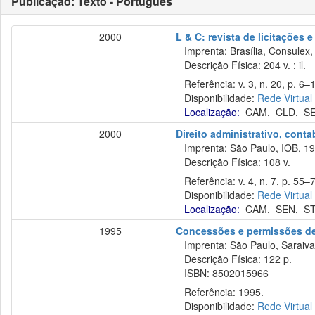
Publicação: Texto - Português
2000
L & C: revista de licitações 
Imprenta: Brasília, Consulex,
Descrição Física: 204 v. : il.
Referência: v. 3, n. 20, p. 6–
Disponibilidade:
Rede Virtual
Localização:
CAM
,
CLD
,
S
2000
Direito administrativo, cont
Imprenta: São Paulo, IOB, 19
Descrição Física: 108 v.
Referência: v. 4, n. 7, p. 55–75
Disponibilidade:
Rede Virtual
Localização:
CAM
,
SEN
,
S
1995
Concessões e permissões de
Imprenta: São Paulo, Saraiva
Descrição Física: 122 p.
ISBN: 8502015966
Referência: 1995.
Disponibilidade:
Rede Virtual