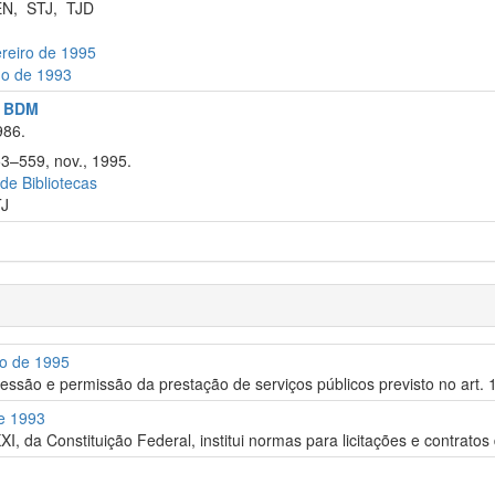
EN
,
STJ
,
TJD
ereiro de 1995
ho de 1993
l: BDM
986.
53–559, nov., 1995.
 de Bibliotecas
TJ
ro de 1995
ssão e permissão da prestação de serviços públicos previsto no art. 1
de 1993
XI, da Constituição Federal, institui normas para licitações e contrato