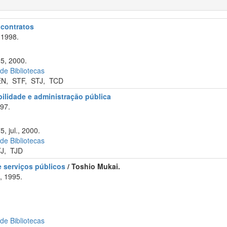
e contratos
 1998.
15, 2000.
 de Bibliotecas
EN
,
STF
,
STJ
,
TCD
abilidade e administração pública
97.
, jul., 2000.
 de Bibliotecas
TJ
,
TJD
 serviços públicos
/ Toshio Mukai.
, 1995.
 de Bibliotecas