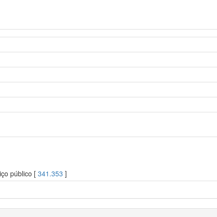
ço público [
341.353
]