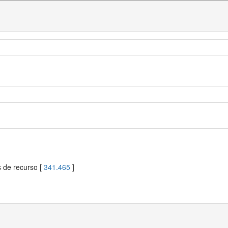
s de recurso [
341.465
]