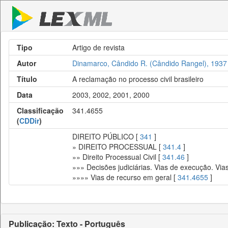
Tipo
Artigo de revista
Autor
Dinamarco, Cândido R. (Cândido Rangel), 1937
Título
A reclamação no processo civil brasileiro
Data
2003, 2002, 2001, 2000
Classificação
341.4655
(
CDDir
)
DIREITO PÚBLICO [
341
]
» DIREITO PROCESSUAL [
341.4
]
»» Direito Processual Civil [
341.46
]
»»» Decisões judiciárias. Vias de execução. Via
»»»» Vias de recurso em geral [
341.4655
]
Publicação: Texto - Português