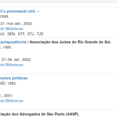
l e processual civil. --
 1999.
21, mar./abr., 2002.
 de Bibliotecas
JU
,
SEN
,
STF
,
STJ
,
TJD
 jurisprudência
/ Associação dos Juízes do Rio Grande do Sul.
s, 1995.
. 27–36, set., 2002.
 de Bibliotecas
eções jurídicas
OAD, 1982.
., 2001.
 de Bibliotecas
ciação dos Advogados de São Paulo (AASP).