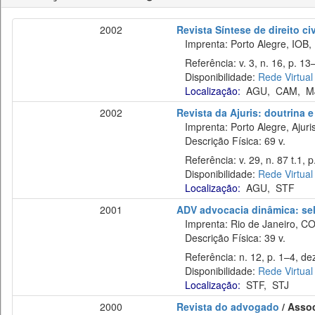
2002
Revista Síntese de direito civi
Imprenta: Porto Alegre, IOB,
Referência: v. 3, n. 16, p. 13–
Disponibilidade:
Rede Virtual
Localização:
AGU
,
CAM
,
M
2002
Revista da Ajuris: doutrina e
Imprenta: Porto Alegre, Ajuri
Descrição Física: 69 v.
Referência: v. 29, n. 87 t.1, p
Disponibilidade:
Rede Virtual
Localização:
AGU
,
STF
2001
ADV advocacia dinâmica: sel
Imprenta: Rio de Janeiro, C
Descrição Física: 39 v.
Referência: n. 12, p. 1–4, dez
Disponibilidade:
Rede Virtual
Localização:
STF
,
STJ
2000
Revista do advogado
/ Asso