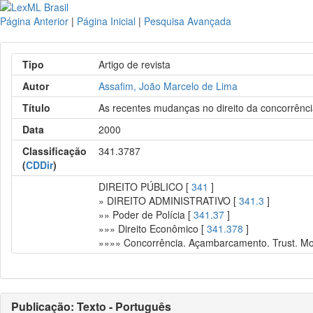
Página Anterior
|
Página Inicial
|
Pesquisa Avançada
Tipo
Artigo de revista
Autor
Assafim, João Marcelo de Lima
Título
As recentes mudanças no direito da concorrência
Data
2000
Classificação
341.3787
(
CDDir
)
DIREITO PÚBLICO [
341
]
» DIREITO ADMINISTRATIVO [
341.3
]
»» Poder de Polícia [
341.37
]
»»» Direito Econômico [
341.378
]
»»»» Concorrência. Açambarcamento. Trust. Mo
Publicação: Texto - Português