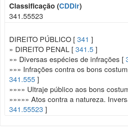
Classificação (
CDDir
)
341.55523
DIREITO PÚBLICO [
341
]
» DIREITO PENAL [
341.5
]
»» Diversas espécies de infrações [
»»» Infrações contra os bons costume
341.555
]
»»»» Ultraje público aos bons costu
»»»»» Atos contra a natureza. Invers
341.55523
]