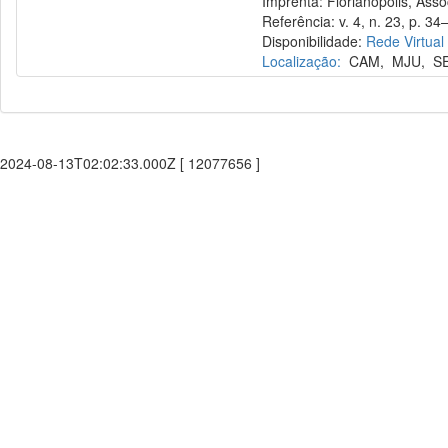
Imprenta: Florianópolis, Assoc
Referência: v. 4, n. 23, p. 34–
Disponibilidade:
Rede Virtual
Localização:
CAM
,
MJU
,
S
2024-08-13T02:02:33.000Z [ 12077656 ]