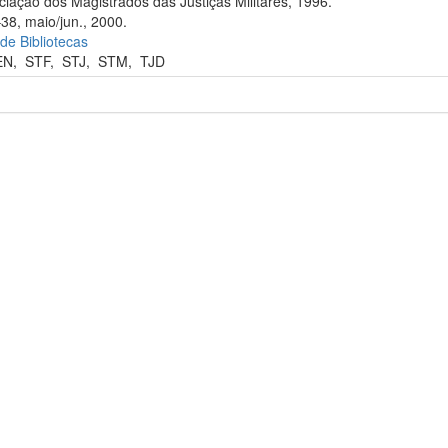
iação dos Magistrados das Justiças Militares, 1996.
38, maio/jun., 2000.
 de Bibliotecas
EN
,
STF
,
STJ
,
STM
,
TJD